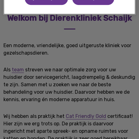
Welkom bij Dierenkliniek Schaijk
Een moderne, vriendelijke, goed uitgeruste kliniek voor
gezelschapsdieren.
Als
team
streven we naar optimale zorg voor uw
huisdier door servicegericht, laagdrempelig & deskundig
te zijn. Samen met u zoeken we naar de beste
behandeling voor uw huisdier. Daarvoor hebben we de
kennis, ervaring én moderne apparatuur in huis.
Wij hebben als praktijk het
Cat Friendly Gold
certificaat!
Hier zijn we erg trots op. De praktijk is daarvoor
ingericht met aparte spreek- en opname ruimtes voor
katten en honden. De praktijk is zeer goed bereikbaar,