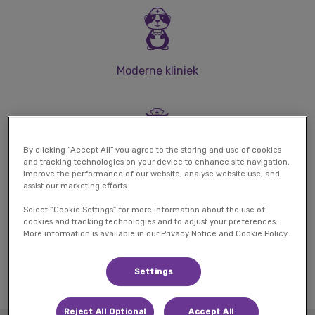
Moderne kliniek
By clicking “Accept All” you agree to the storing and use of cookies
and tracking technologies on your device to enhance site navigation,
Cat Friendly Gold
improve the performance of our website, analyse website use, and
assist our marketing efforts.
Select “Cookie Settings” for more information about the use of
cookies and tracking technologies and to adjust your preferences.
More information is available in our Privacy Notice and Cookie Policy.
Goed bereikbaar
Settings
Reject All Optional
Accept All